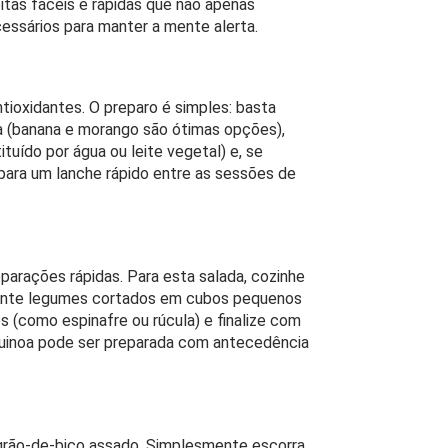
itas fáceis e rápidas que não apenas
sários para manter a mente alerta.
tioxidantes. O preparo é simples: basta
ia (banana e morango são ótimas opções),
tuído por água ou leite vegetal) e, se
 para um lanche rápido entre as sessões de
eparações rápidas. Para esta salada, cozinhe
escente legumes cortados em cubos pequenos
 (como espinafre ou rúcula) e finalize com
 quinoa pode ser preparada com antecedência
 grão-de-bico assado. Simplesmente escorra