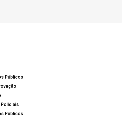
s Públicos
rovação
o
 Policiais
s Públicos