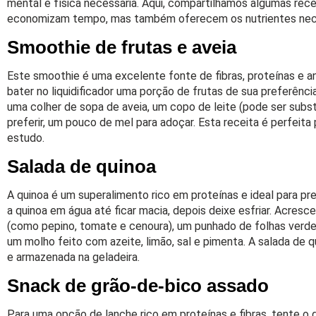
mental e física necessária. Aqui, compartilhamos algumas rece
economizam tempo, mas também oferecem os nutrientes neces
Smoothie de frutas e aveia
Este smoothie é uma excelente fonte de fibras, proteínas e an
bater no liquidificador uma porção de frutas de sua preferênc
uma colher de sopa de aveia, um copo de leite (pode ser substi
preferir, um pouco de mel para adoçar. Esta receita é perfeita
estudo.
Salada de quinoa
A quinoa é um superalimento rico em proteínas e ideal para pr
a quinoa em água até ficar macia, depois deixe esfriar. Acr
(como pepino, tomate e cenoura), um punhado de folhas verdes
um molho feito com azeite, limão, sal e pimenta. A salada de
e armazenada na geladeira.
Snack de grão-de-bico assado
Para uma opção de lanche rico em proteínas e fibras, tente o