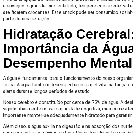
e enxágue o grão-de-bico enlatado, tempere com azeite, sal e a
até ficarem crocantes. Este snack pode ser consumido sozi
parte de uma refeição.
Hidratação Cerebral
Importância da Águ
Desempenho Mental
A água é fundamental para o funcionamento do nosso organism
física. A água também desempenha um papel vital na função ce
alerta durante longos períodos de estudo.
Nosso cérebro é constituído por cerca de 75% de água. A des
significativamente nossa capacidade cognitiva, memória e ate
importante manter-se adequadamente hidratado para garanti
Além disso, a água auxilia na digestão e na absorção dos nutr
para aproveitar ao máximo os benefícios dos alimentos que in