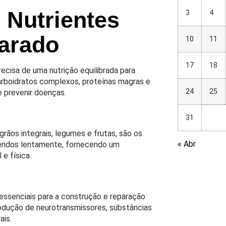
 Nutrientes
3
4
arado
10
11
17
18
ecisa de uma nutrição equilibrada para
arboidratos complexos, proteínas magras e
24
25
e prevenir doenças.
31
ãos integrais, legumes e frutas, são os
« Abr
igeridos lentamente, fornecendo um
e física.
 essenciais para a construção e reparação
odução de neurotransmissores, substâncias
ais.