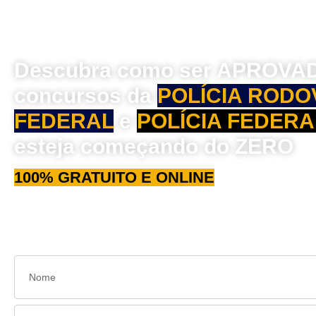
Descubra como ser APROVA
concursos da
POLÍCIA RODO
FEDERAL
e
POLÍCIA FEDERA
esteja começando do ZERO
100% GRATUITO E ONLINE
Alcance seu sonho em 2024
: passe nas carreiras
p
do país
e conquiste
estabilidade financeira
. Cadast