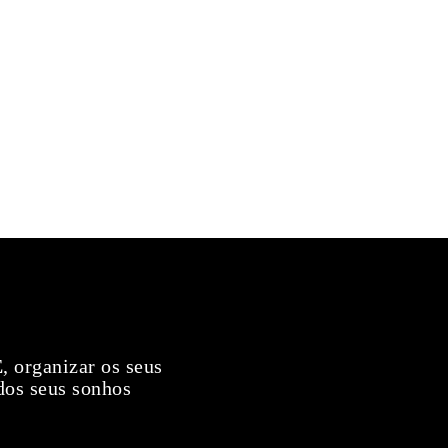
E
, organizar os seus
dos seus sonhos