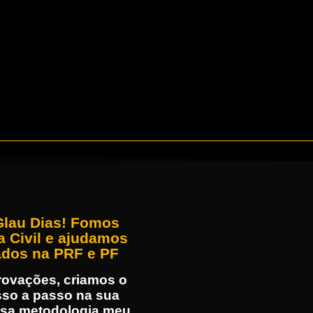
Glau Dias! Fomos
a Civil e ajudamos
ados na PRF e PF
rovações, criamos o
sso a passo na sua
ssa metodologia meu