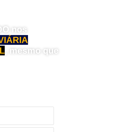
DO nos
VIÁRIA
L
, mesmo que
oliciais mais respeitadas
re-se 100% gratuito