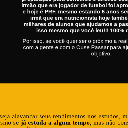
irmão que era jogador de futebol foi apro
e hoje é PRF, mesmo estando 6 anos se
irmã que era nutricionista hoje tamb
milhares de alunos que ajudamos a pa
isso mesmo que você leu!!! 100% d
Por isso, se você quer ser o próximo a rea
com a gente e com o Ouse Passar para aju
objetivo.
eja alavancar seus rendimentos nos estudos, m
esmo se
já estuda a algum tempo
, mas não con