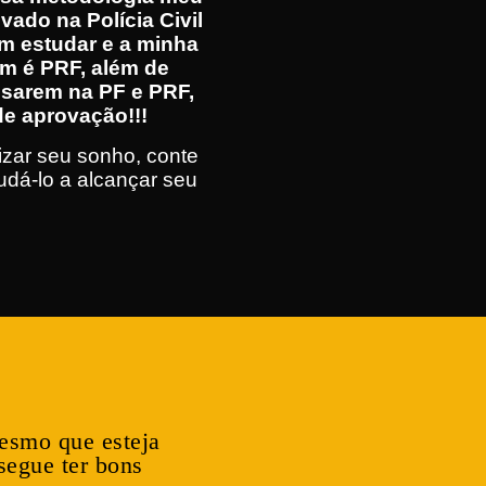
vado na Polícia Civil
m estudar e a minha
ém é PRF, além de
ssarem na PF e PRF,
e aprovação!!!
lizar seu sonho, conte
dá-lo a alcançar seu
esmo que esteja
segue ter bons