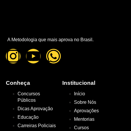
eficiente de estudo. Entretanto, aqui no OusePassar, nós
acreditamos que qualquer desafio pode ser superado […]
A Metodologia que mais aprova no Brasil.
Conheça
Institucional
Concursos
Início
Públicos
Sobre Nós
Dicas Aprovação
Aprovações
Educação
Mentorias
Carreiras Policiais
Cursos